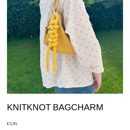
der
Produktseite
gewählt
werden
KNITKNOT BAGCHARM
€
3,95