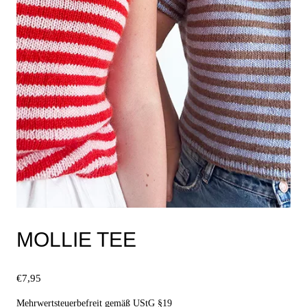
Produktseite
gewählt
werden
MOLLIE TEE
€
7,95
Mehrwertsteuerbefreit gemäß UStG §19