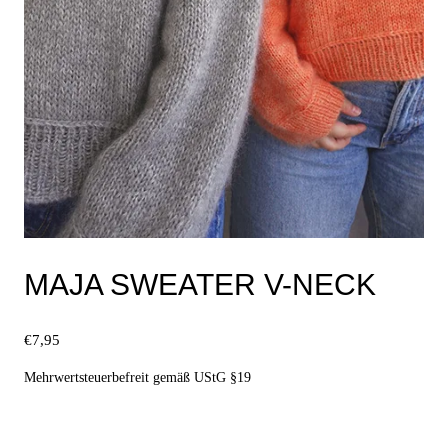
werden
MAJA SWEATER V-NECK
€
7,95
Mehrwertsteuerbefreit gemäß UStG §19
Ausführung wählen