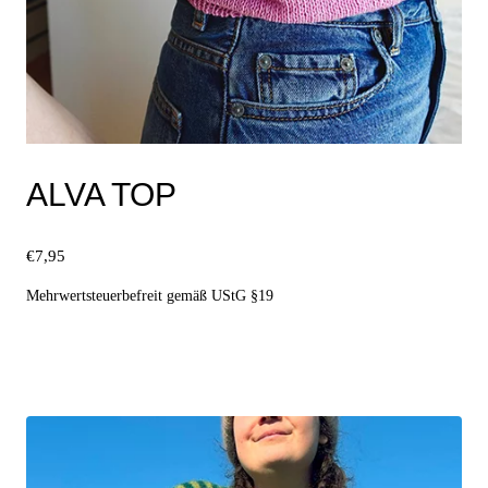
ALVA TOP
€
7,95
Mehrwertsteuerbefreit gemäß UStG §19
Ausführung wählen
Dieses
Produkt
weist
mehrere