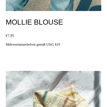
MOLLIE BLOUSE
€
7,95
Mehrwertsteuerbefreit gemäß UStG §19
Ausführung wählen
Dieses
Produkt
weist
mehrere
Varianten
auf.
Die