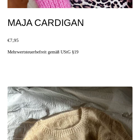
MAJA CARDIGAN
€
7,95
Mehrwertsteuerbefreit gemäß UStG §19
Ausführung wählen
Dieses
Produkt
weist
mehrere
Varianten
auf.
Die
Optionen