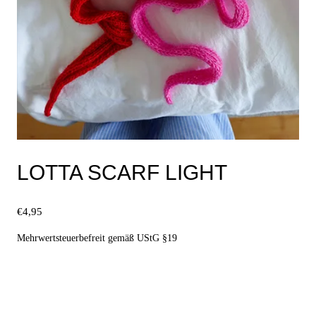
LOTTA SCARF LIGHT
€
4,95
Mehrwertsteuerbefreit gemäß UStG §19
Ausführung wählen
Dieses
Produkt