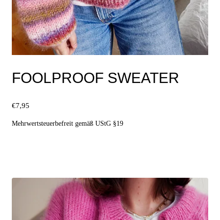
FOOLPROOF SWEATER
€
7,95
Mehrwertsteuerbefreit gemäß UStG §19
Ausführung wählen
Dieses
Produkt
weist
mehrere
Varianten