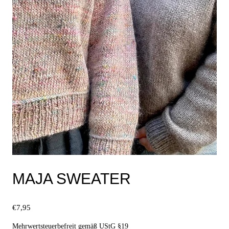
Produktseite
gewählt
werden
MAJA SWEATER
€
7,95
Mehrwertsteuerbefreit gemäß UStG §19