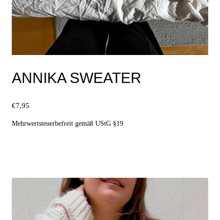
ANNIKA SWEATER
€
7,95
Mehrwertsteuerbefreit gemäß UStG §19
Ausführung wählen
Dieses
Produkt
weist
mehrere
Varianten