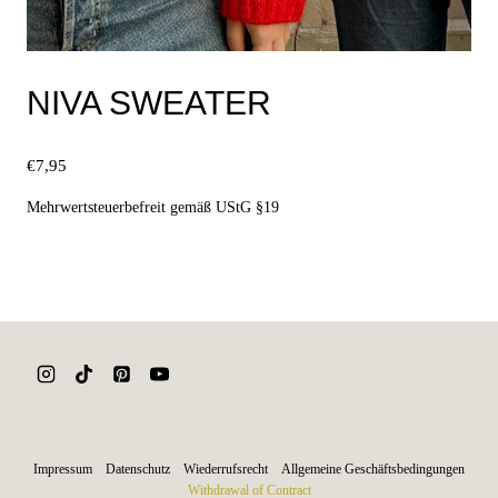
NIVA SWEATER
€
7,95
Mehrwertsteuerbefreit gemäß UStG §19
Ausführung wählen
Dieses
Produkt
weist
mehrere
Varianten
auf.
Impressum
Datenschutz
Wiederrufsrecht
Allgemeine Geschäftsbedingungen
Die
Withdrawal of Contract