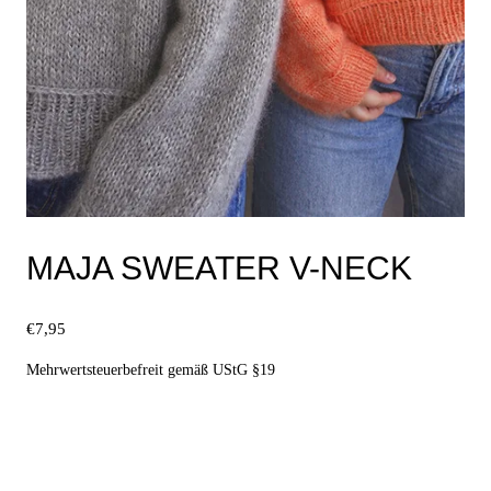
MAJA SWEATER V-NECK
€
7,95
Mehrwertsteuerbefreit gemäß UStG §19
Ausführung wählen
Dieses
Produkt