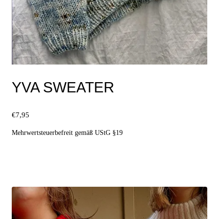
YVA SWEATER
€
7,95
Mehrwertsteuerbefreit gemäß UStG §19
Ausführung wählen
Dieses
Produkt
weist
mehrere