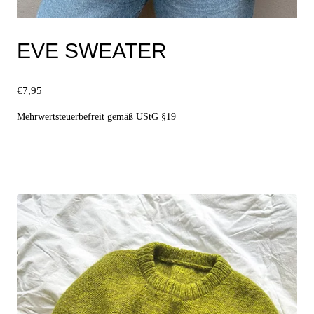
EVE SWEATER
€
7,95
Mehrwertsteuerbefreit gemäß UStG §19
Ausführung wählen
Dieses
Produkt
weist
mehrere
Varianten
auf.
Die
Optionen