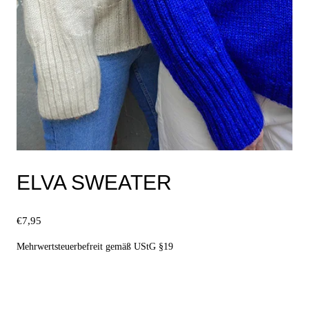
ELVA SWEATER
€
7,95
Mehrwertsteuerbefreit gemäß UStG §19
Ausführung wählen
Dieses