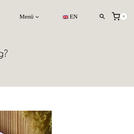
Menü
EN
0
g?