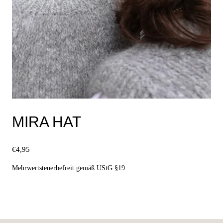
MIRA HAT
€
4,95
Mehrwertsteuerbefreit gemäß UStG §19
Ausführung wählen
Dieses
Produkt