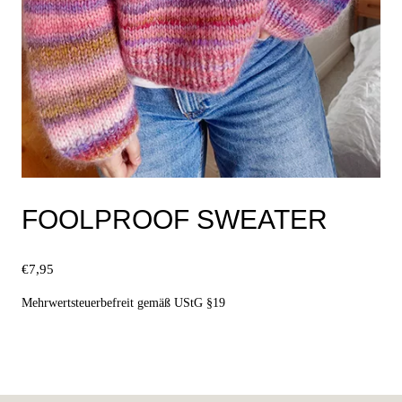
FOOLPROOF SWEATER
€
7,95
Mehrwertsteuerbefreit gemäß UStG §19
Ausführung wählen
Dieses
Produkt