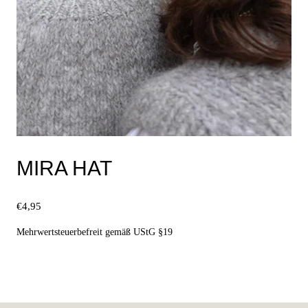
MIRA HAT
€
4,95
Mehrwertsteuerbefreit gemäß UStG §19
Ausführung wählen
Dieses
Produkt