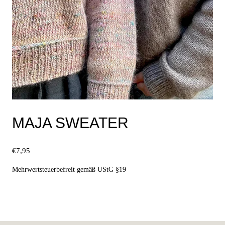
MAJA SWEATER
€
7,95
Mehrwertsteuerbefreit gemäß UStG §19
Ausführung wählen
Dieses
Produkt