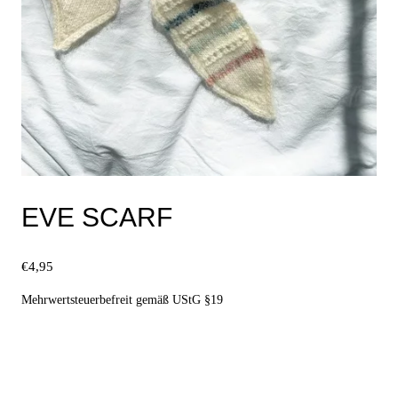
EVE SCARF
€
4,95
Mehrwertsteuerbefreit gemäß UStG §19
Ausführung wählen
Dieses
Produkt