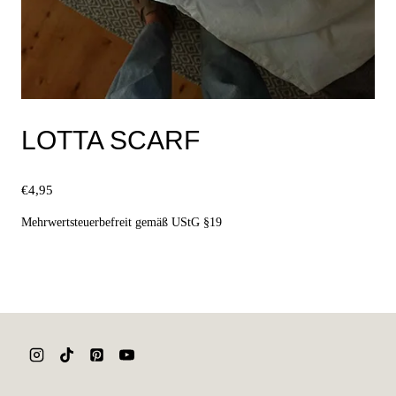
LOTTA SCARF
€
4,95
Mehrwertsteuerbefreit gemäß UStG §19
Ausführung wählen
Dieses
Produkt
weist
mehrere
Varianten