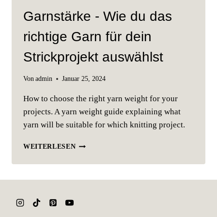
Garnstärke - Wie du das
richtige Garn für dein
Strickprojekt auswählst
Von
admin
Januar 25, 2024
How to choose the right yarn weight for your
projects. A yarn weight guide explaining what
yarn will be suitable for which knitting project.
GARNSTÄRKE
WEITERLESEN
-
WIE
DU
DAS
RICHTIGE
GARN
FÜR