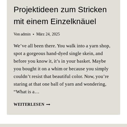
Projektideen zum Stricken
mit einem Einzelknäuel
Von
admin
März 24, 2025
We’ve all been there. You walk into a yarn shop,
spot a gorgeous hand-dyed single skein, and
before you know it, it’s in your basket. Maybe
you bought it on a whim or because you simply
couldn’t resist that beautiful color. Now, you’re
staring at that one ball of yarn and wondering,
“What is a…
PROJEKTIDEEN
WEITERLESEN
ZUM
STRICKEN
MIT
EINEM