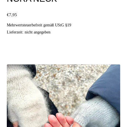
€
7,95
Mehrwertsteuerbefreit gemäß UStG §19
Lieferzeit: nicht angegeben
Ausführung wählen
Dieses
Produkt
weist
mehrere
Varianten
auf.
Die
Optionen
können
auf