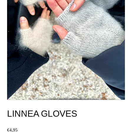
der
Produktseite
gewählt
werden
LINNEA GLOVES
€
4,95