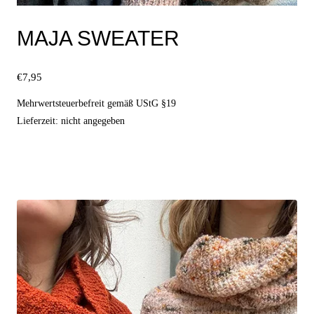
MAJA SWEATER
€
7,95
Mehrwertsteuerbefreit gemäß UStG §19
Lieferzeit: nicht angegeben
Ausführung wählen
Dieses
Produkt
weist
mehrere
Varianten
auf.
Die
Optionen