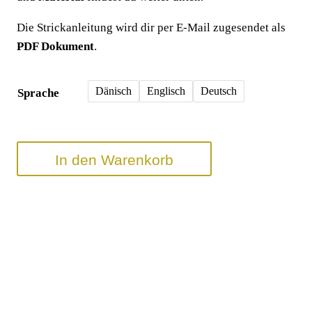
Die Strickanleitung wird dir per E-Mail zugesendet als
PDF Dokument
.
Dänisch
Englisch
Deutsch
Sprache
In den Warenkorb
Artikelnummer:
n. v.
Kategorien:
Strickanleitungen
,
Pullover Strickmuster
Schlagwörter:
advent
,
advent sweater pattern
,
basic pulli
,
eve
,
eve sweater
,
Strickanleitungen
,
mini sweater pattern
,
oversized sweater
,
pullover
,
pullover
strickanleitung
,
ribbing
,
round neck
,
scrap yarn project
,
stash busting
project
,
strickanleitung
,
striped knitting pattern
,
stripes
,
sweater
,
sweater
knitting pattern
,
texture knit
,
winterpulli