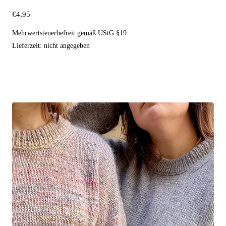
€
4,95
Mehrwertsteuerbefreit gemäß UStG §19
Lieferzeit: nicht angegeben
Ausführung wählen
Dieses
Produkt
weist
mehrere
Varianten
auf.
Die
Optionen
können
auf
der