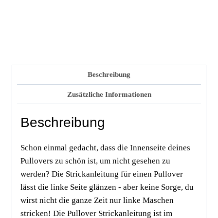
nyhavn pullover
,
nyhavn sweater
,
oversized sweater
,
pullover
,
pullover
strickanleitung
,
purl stitch
,
reverse stockinette
,
reverse sweater knitting
,
ribbing
,
rolled hem
,
rolled hem sweater
,
round neck
,
strickanleitung
,
sweater
,
sweater knitting pattern
,
sweater knitting pattern nyhavn
,
texture knit
,
winterpulli
Beschreibung
Zusätzliche Informationen
Beschreibung
Schon einmal gedacht, dass die Innenseite deines
Pullovers zu schön ist, um nicht gesehen zu
werden? Die Strickanleitung für einen Pullover
lässt die linke Seite glänzen - aber keine Sorge, du
wirst nicht die ganze Zeit nur linke Maschen
stricken! Die Pullover Strickanleitung ist im