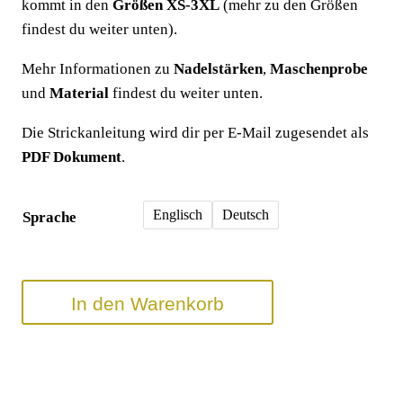
kommt in den
Größen XS-3XL
(mehr zu den Größen
findest du weiter unten).
Mehr Informationen zu
Nadelstärken
,
Maschenprobe
und
Material
findest du weiter unten.
Die Strickanleitung wird dir per E-Mail zugesendet als
PDF Dokument
.
Englisch
Deutsch
Sprache
In den Warenkorb
Artikelnummer:
n. v.
Kategorien:
Strickanleitungen
,
Pullover Strickmuster
Schlagwörter:
basic pulli
,
inside out sweater
,
Strickanleitungen
,
nyhavn
,