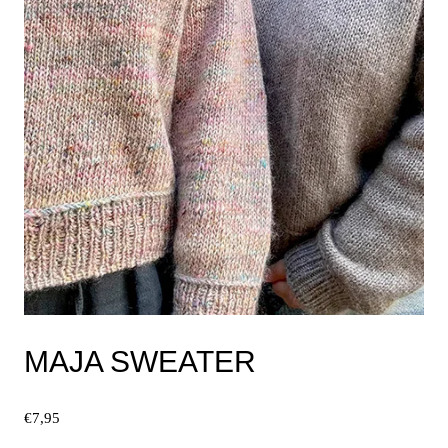
Produktseite
gewählt
werden
MAJA SWEATER
€
7,95