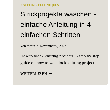
KNITTING TECHNIQUES
Strickprojekte waschen -
einfache Anleitung in 4
einfachen Schritten
Von
admin
November 9, 2023
How to block knitting projects. A step by step
guide on how to wet block knitting project.
STRICKPROJEKTE
WEITERLESEN
WASCHEN
-
EINFACHE
ANLEITUNG
IN
4
EINFACHEN