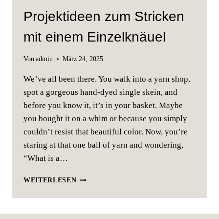
Projektideen zum Stricken
mit einem Einzelknäuel
Von
admin
März 24, 2025
We’ve all been there. You walk into a yarn shop,
spot a gorgeous hand-dyed single skein, and
before you know it, it’s in your basket. Maybe
you bought it on a whim or because you simply
couldn’t resist that beautiful color. Now, you’re
staring at that one ball of yarn and wondering,
“What is a…
PROJEKTIDEEN
WEITERLESEN
ZUM
STRICKEN
MIT
EINEM